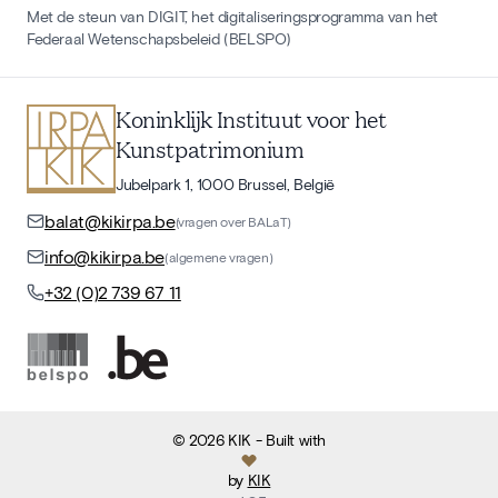
Met de steun van DIGIT, het digitaliseringsprogramma van het
Federaal Wetenschapsbeleid (BELSPO)
Koninklijk Instituut voor het
Kunstpatrimonium
Jubelpark 1, 1000 Brussel, België
balat@kikirpa.be
(vragen over BALaT)
info@kikirpa.be
(algemene vragen)
+32 (0)2 739 67 11
©
2026
KIK
- Built with
by
KIK