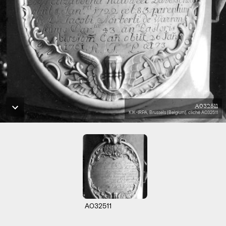
A032511
KIK-IRPA, Brussels (Belgium), cliché A032511
A032511