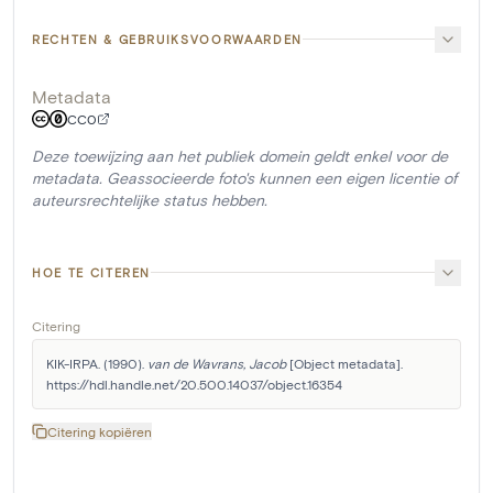
RECHTEN & GEBRUIKSVOORWAARDEN
Metadata
CC0
Deze toewijzing aan het publiek domein geldt enkel voor de
metadata. Geassocieerde foto's kunnen een eigen licentie of
auteursrechtelijke status hebben.
HOE TE CITEREN
Citering
KIK-IRPA. (1990). 
van de Wavrans, Jacob
 [Object metadata]. 
https://hdl.handle.net/20.500.14037/object.16354
Citering kopiëren