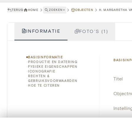
TERUG
HOME
ZOEKEN
˅
OBJECTEN
H. MARGARETHA VA
INFORMATIE
FOTO'S (1)
BASISINFORMATIE
BASISIN
PRODUCTIE EN DATERING
FYSIEKE EIGENSCHAPPEN
ICONOGRAFIE
RECHTEN &
Titel
GEBRUIKSVOORWAARDEN
HOE TE CITEREN
Object
Instellin
Locatie
0/50 foto's
VERGELIJKINGSSET