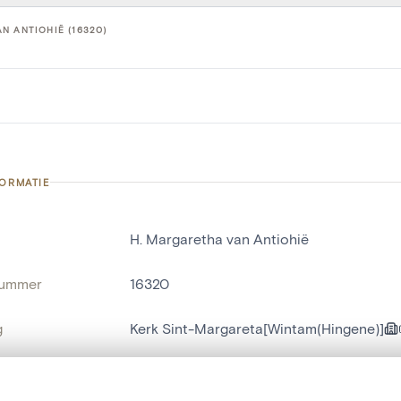
N ANTIOHIË (16320)
FORMATIE
H. Margaretha van Antiohië
nummer
16320
g
Kerk Sint-Margareta[Wintam(Hingene)]
Hingene