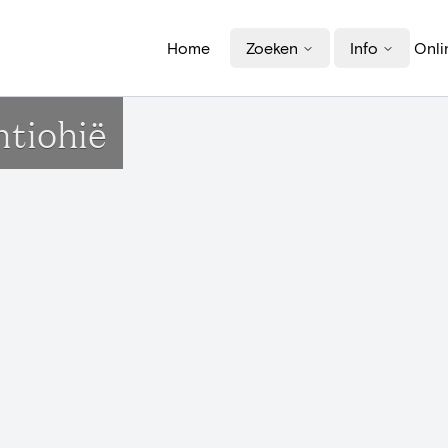
Home
Zoeken
Info
Onli
ntiohië