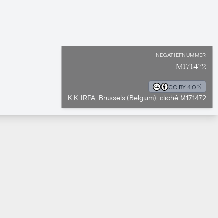
NEGATIEFNUMMER
M171472
CC BY 4.0
KIK-IRPA, Brussels (Belgium), cliché M171472