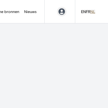
ne bronnen
Nieuws
EN
FR
NL