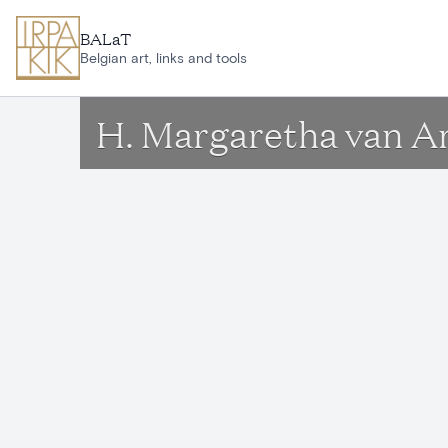
Ga naar hoofdinhoud
BALaT
Belgian art, links and tools
H. Margaretha van A