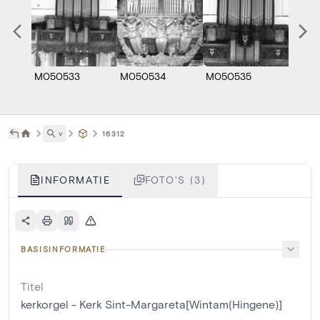
M050533
M050534
M050535
˅
16312
INFORMATIE
FOTO'S (3)
BASISINFORMATIE
Titel
kerkorgel - Kerk Sint-Margareta[Wintam(Hingene)]