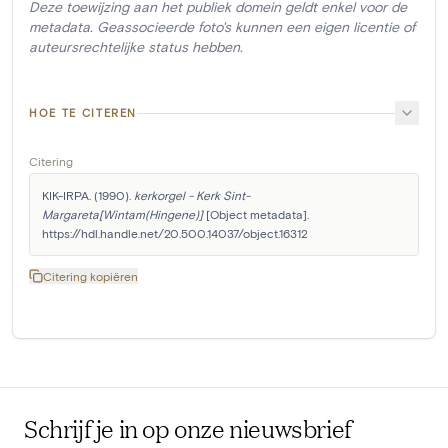
Deze toewijzing aan het publiek domein geldt enkel voor de
metadata. Geassocieerde foto's kunnen een eigen licentie of
auteursrechtelijke status hebben.
HOE TE CITEREN
Citering
KIK-IRPA. (1990). 
kerkorgel - Kerk Sint-
Margareta[Wintam(Hingene)]
 [Object metadata]. 
https://hdl.handle.net/20.500.14037/object.16312
Citering kopiëren
Schrijf je in op onze nieuwsbrief