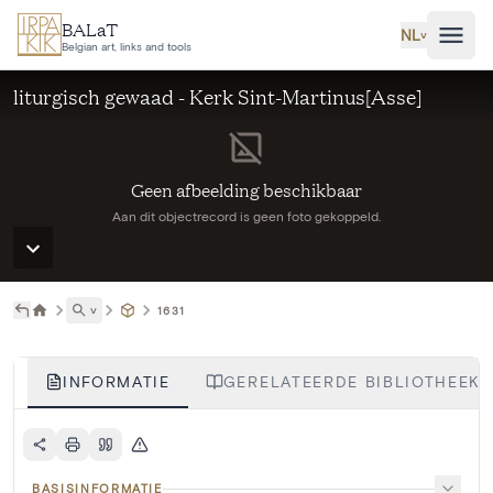
Ga naar hoofdinhoud
BALaT
NL
˅
Belgian art, links and tools
liturgisch gewaad - Kerk Sint-Martinus[Asse]
Geen afbeelding beschikbaar
Aan dit objectrecord is geen foto gekoppeld.
˅
1631
INFORMATIE
GERELATEERDE BIBLIOTHEEKI
BASISINFORMATIE