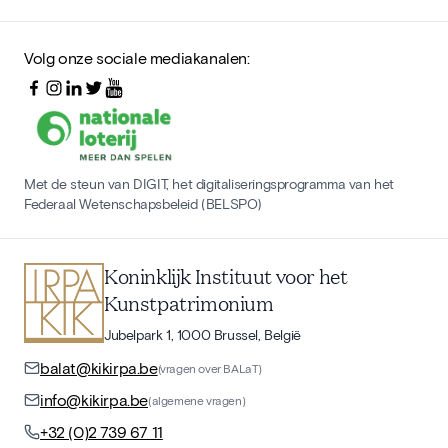
Volg onze sociale mediakanalen:
Met de steun van DIGIT, het digitaliseringsprogramma van het
Federaal Wetenschapsbeleid (BELSPO)
Koninklijk Instituut voor het
Kunstpatrimonium
Jubelpark 1, 1000 Brussel, België
balat@kikirpa.be
(vragen over BALaT)
info@kikirpa.be
(algemene vragen)
+32 (0)2 739 67 11