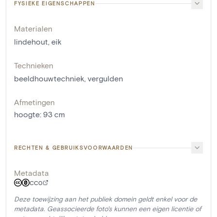
FYSIEKE EIGENSCHAPPEN
Materialen
lindehout
,
eik
Technieken
beeldhouwtechniek
,
vergulden
Afmetingen
hoogte
:
93
cm
RECHTEN & GEBRUIKSVOORWAARDEN
Metadata
CC0
Deze toewijzing aan het publiek domein geldt enkel voor de
metadata. Geassocieerde foto's kunnen een eigen licentie of