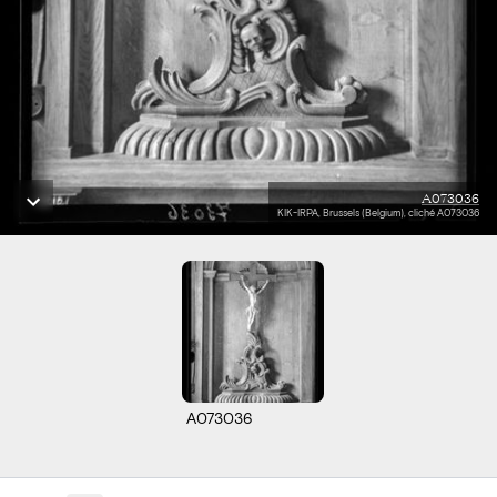
A073036
KIK-IRPA, Brussels (Belgium), cliché A073036
A073036