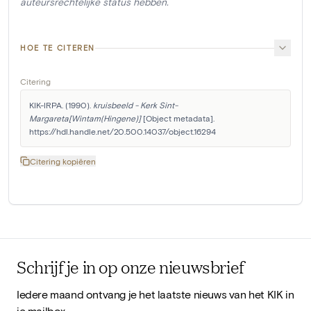
auteursrechtelijke status hebben.
HOE TE CITEREN
Citering
KIK-IRPA. (1990). 
kruisbeeld - Kerk Sint-
Margareta[Wintam(Hingene)]
 [Object metadata]. 
https://hdl.handle.net/20.500.14037/object.16294
Citering kopiëren
Schrijf je in op onze nieuwsbrief
Iedere maand ontvang je het laatste nieuws van het KIK in
je mailbox.