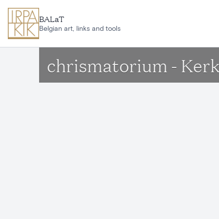
Ga naar hoofdinhoud
BALaT
Belgian art, links and tools
chrismatorium - Ker