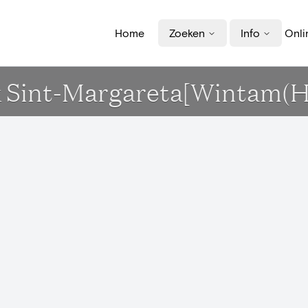
Home
Zoeken
Info
Onli
k Sint-Margareta[Wintam(H