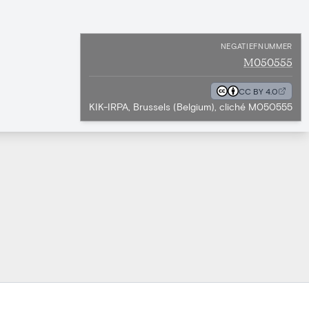
NEGATIEFNUMMER
M050555
CC BY 4.0
KIK-IRPA, Brussels (Belgium), cliché M050555