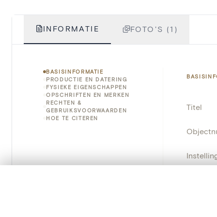
INFORMATIE
FOTO'S (1)
BASISINFORMATIE
BASISIN
PRODUCTIE EN DATERING
FYSIEKE EIGENSCHAPPEN
OPSCHRIFTEN EN MERKEN
RECHTEN &
Titel
GEBRUIKSVOORWAARDEN
HOE TE CITEREN
Object
Instellin
Locatie
0/50 foto's
VERGELIJKINGSSET
Zet je afbeeldingen naast elkaar, gelaagd of me
Object
Je kunt deze set altijd opnieuw openen via “Mijn set” in 