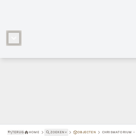
TERUG
HOME
ZOEKEN
˅
OBJECTEN
CHRISMATORIUM - 