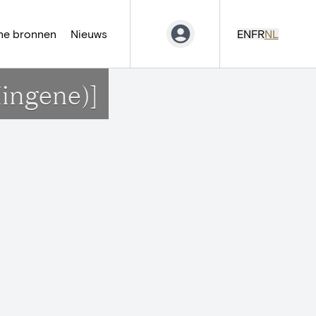
ne bronnen
Nieuws
EN
FR
NL
ingene)]