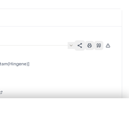
ntam(Hingene)]
en verschuiven.