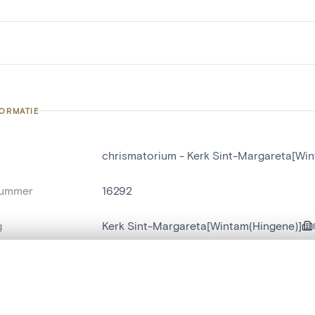
FORMATIE
chrismatorium - Kerk Sint-Margareta[Wi
nummer
16292
g
Kerk Sint-Margareta[Wintam(Hingene)]
Hingene
t een schuifbalk om ze te vergelijken — met gesynchroniseerd zoomen 
naam
chrismatorium
het menu.