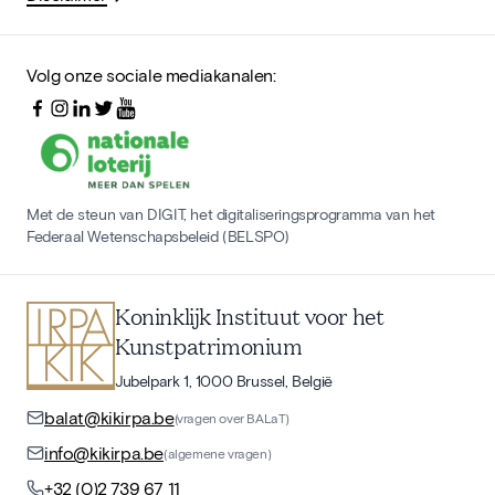
Volg onze sociale mediakanalen:
Met de steun van DIGIT, het digitaliseringsprogramma van het
Federaal Wetenschapsbeleid (BELSPO)
Koninklijk Instituut voor het
Kunstpatrimonium
Jubelpark 1, 1000 Brussel, België
balat@kikirpa.be
(vragen over BALaT)
info@kikirpa.be
(algemene vragen)
+32 (0)2 739 67 11