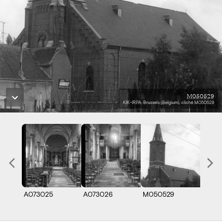
M050529
KIK-IRPA, Brussels (Belgium), cliché M050529
A073025
A073026
M050529