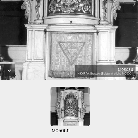
M050511
KIK-IRPA, Brussels (Belgium), cliché M050511
M050511