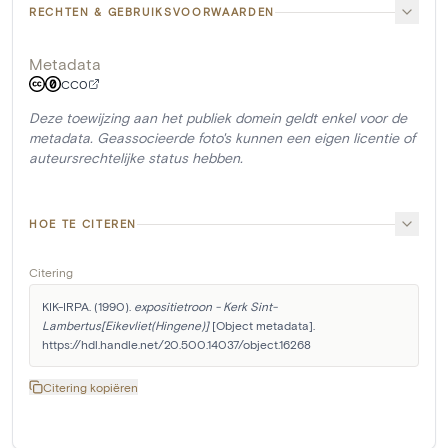
RECHTEN & GEBRUIKSVOORWAARDEN
Metadata
CC0
Deze toewijzing aan het publiek domein geldt enkel voor de
metadata. Geassocieerde foto's kunnen een eigen licentie of
auteursrechtelijke status hebben.
HOE TE CITEREN
Citering
KIK-IRPA. (1990). 
expositietroon - Kerk Sint-
Lambertus[Eikevliet(Hingene)]
 [Object metadata]. 
https://hdl.handle.net/20.500.14037/object.16268
Citering kopiëren