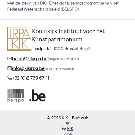
Met de steun van DIGIT, het digitaliseringsprogramma van het
Federaal Wetenschapsbeleid (BELSPO)
Koninklijk Instituut voor het
Kunstpatrimonium
Jubelpark 1, 1000 Brussel, België
balat@kikirpa.be
(vragen over BALaT)
info@kikirpa.be
(algemene vragen)
+32 (0)2 739 67 11
©
2026
KIK
- Built with
by
KIK
v
1.05