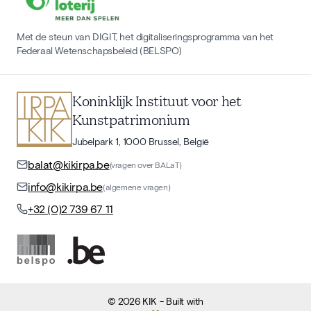
Met de steun van DIGIT, het digitaliseringsprogramma van het
Federaal Wetenschapsbeleid (BELSPO)
Koninklijk Instituut voor het
Kunstpatrimonium
Jubelpark 1, 1000 Brussel, België
balat@kikirpa.be
(vragen over BALaT)
info@kikirpa.be
(algemene vragen)
+32 (0)2 739 67 11
©
2026
KIK
- Built with