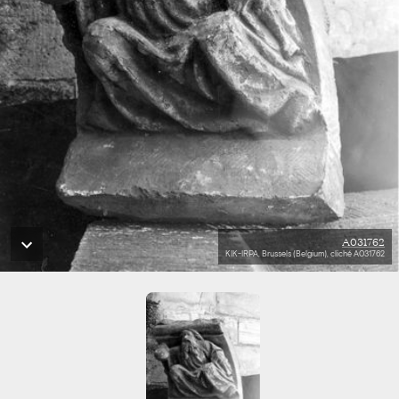
A031762
KIK-IRPA, Brussels (Belgium), cliché A031762