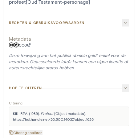
profeet[Oud Testament-personage]
RECHTEN & GEBRUIKSVOORWAARDEN
Metadata
CC0
Deze toewijzing aan het publiek domein geldt enkel voor de
metadata. Geassocieerde foto's kunnen een eigen licentie of
auteursrechtelijke status hebben.
HOE TE CITEREN
Citering
KIK-IRPA. (1989). 
Profeet
 [Object metadata]. 
https://hdl.handle.net/20.500.14037/object.1626
Citering kopiëren