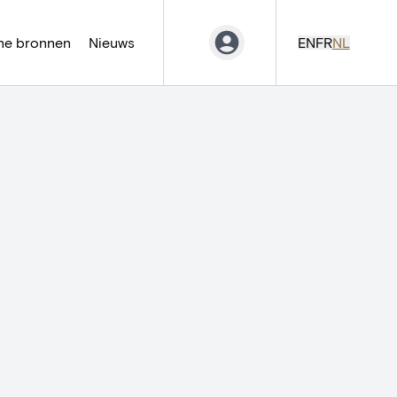
ne bronnen
Nieuws
EN
FR
NL