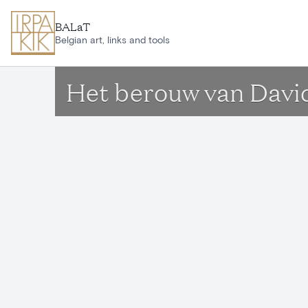
Ga naar hoofdinhoud
BALaT
Belgian art, links and tools
Het berouw van Davi