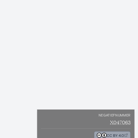
NEGATIEFNUMMER
X047063
CC BY 4.0