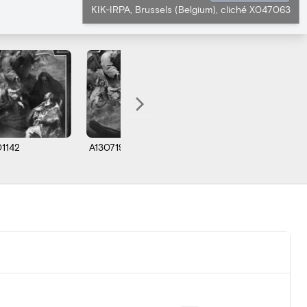
KIK-IRPA, Brussels (Belgium), cliché X047063
01142
A130719
N012598