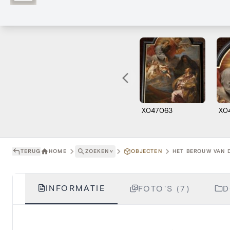
X047063
X0
TERUG
HOME
ZOEKEN
˅
OBJECTEN
HET BEROUW VAN D
INFORMATIE
FOTO'S (7)
D