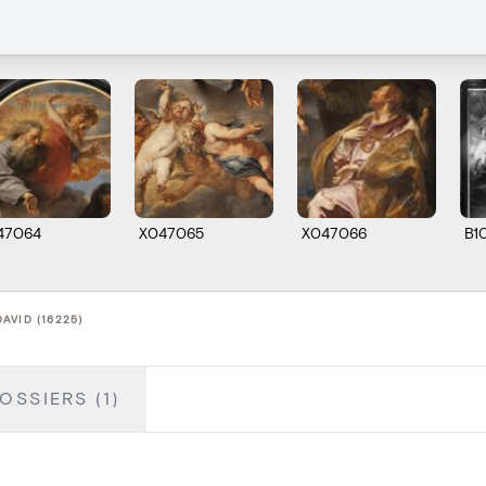
47064
X047065
X047066
B1
AVID (16225)
OSSIERS (1)