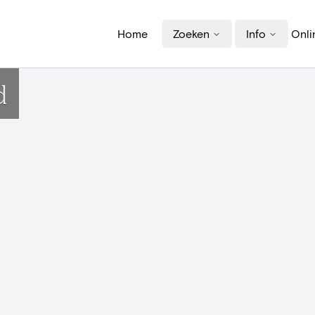
Home
Zoeken
Info
Onli
d