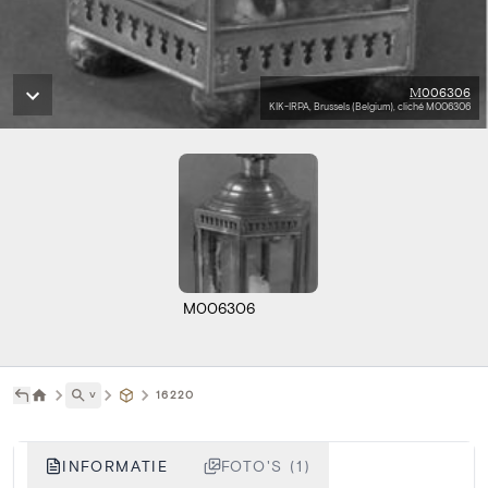
M006306
KIK-IRPA, Brussels (Belgium), cliché M006306
M006306
˅
16220
INFORMATIE
FOTO'S (1)