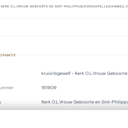
 KERK O.L.VROUW GEBOORTE EN SINT-PHILIPPUS[VIVENKAPELLE(DAMME)] (1
FORMATIE
kruisribgewelf - Kerk O.L.Vrouw Geboort
nummer
161909
g
Kerk O.L.Vrouw Geboorte en Sint-Philip
Damme[deelgemeente]