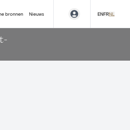
ne bronnen
Nieuws
EN
FR
NL
t-