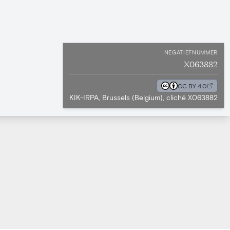
NEGATIEFNUMMER
X063882
CC BY 4.0
KIK-IRPA, Brussels (Belgium), cliché X063882