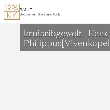
Ga naar hoofdinhoud
BALaT
Belgian art, links and tools
kruisribgewelf - Ker
Philippus[Vivenkape