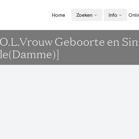
Home
Zoeken
Info
Onli
k O.L.Vrouw Geboorte en Sin
lle(Damme)]