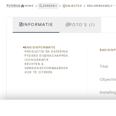
TERUG
HOME
ZOEKEN
˅
OBJECTEN
KRUISRIBGEWELF -
INFORMATIE
FOTO'S (1)
BASISINFORMATIE
BASISIN
PRODUCTIE EN DATERING
FYSIEKE EIGENSCHAPPEN
ICONOGRAFIE
RECHTEN &
Titel
GEBRUIKSVOORWAARDEN
HOE TE CITEREN
Object
Instellin
Locatie
0/50 foto's
VERGELIJKINGSSET