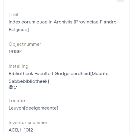
Titel
Index eorum quae in Archiviis [Provinciae Flandro-
Belgicae]
Objectnummer
161891
Instelling
Bibliotheek Faculteit Godgeleerdheid[Maurits
Sabbebibliotheek]
Locatie
Leuven[deelgemeente]
Inventarisnummer
ACB, II 1012