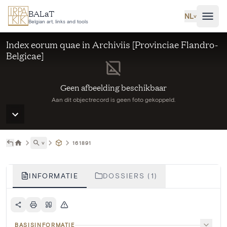
Ga naar hoofdinhoud
BALaT
NL
˅
Belgian art, links and tools
Index eorum quae in Archiviis [Provinciae Flandro-
Belgicae]
Geen afbeelding beschikbaar
Aan dit objectrecord is geen foto gekoppeld.
˅
161891
INFORMATIE
DOSSIERS (1)
BASISINFORMATIE