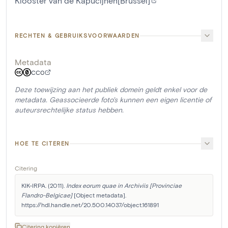
Klooster van de Kapucijnen[Brussel]
RECHTEN & GEBRUIKSVOORWAARDEN
Metadata
CC0
Deze toewijzing aan het publiek domein geldt enkel voor de
metadata. Geassocieerde foto's kunnen een eigen licentie of
auteursrechtelijke status hebben.
HOE TE CITEREN
Citering
KIK-IRPA. (2011). 
Index eorum quae in Archiviis [Provinciae 
Flandro-Belgicae]
 [Object metadata]. 
https://hdl.handle.net/20.500.14037/object.161891
Citering kopiëren