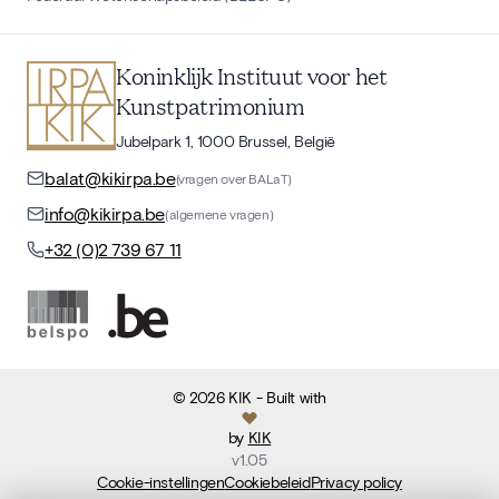
Koninklijk Instituut voor het
Kunstpatrimonium
Jubelpark 1, 1000 Brussel, België
balat@kikirpa.be
(vragen over BALaT)
info@kikirpa.be
(algemene vragen)
+32 (0)2 739 67 11
©
2026
KIK
- Built with
by
KIK
v
1.05
Cookie-instellingen
Cookiebeleid
Privacy policy