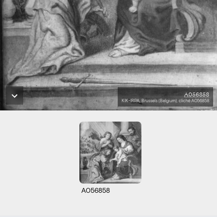
A056858
KIK-IRPA, Brussels (Belgium), cliché A056858
A056858