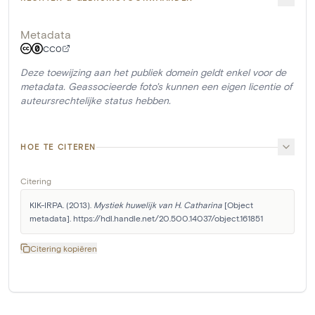
Metadata
CC0
Deze toewijzing aan het publiek domein geldt enkel voor de
metadata. Geassocieerde foto's kunnen een eigen licentie of
auteursrechtelijke status hebben.
HOE TE CITEREN
Citering
KIK-IRPA. (2013). 
Mystiek huwelijk van H. Catharina
 [Object 
metadata]. https://hdl.handle.net/20.500.14037/object.161851
Citering kopiëren