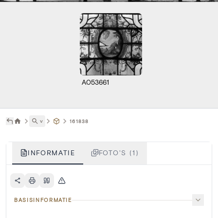
A053661
˅
161838
INFORMATIE
FOTO'S (1)
BASISINFORMATIE