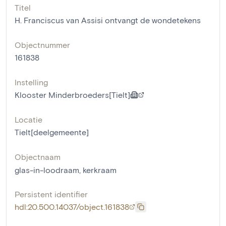
Titel
H. Franciscus van Assisi ontvangt de wondetekens
Objectnummer
161838
Instelling
Klooster Minderbroeders[Tielt]
Locatie
Tielt[deelgemeente]
Objectnaam
glas-in-loodraam
,
kerkraam
Persistent identifier
hdl:20.500.14037/object.161838