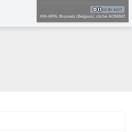
CC BY 4.0
KIK-IRPA, Brussels (Belgium), cliché A056861