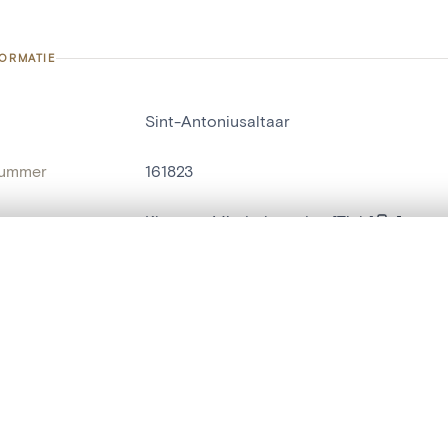
FORMATIE
Sint-Antoniusaltaar
nummer
161823
g
Klooster Minderbroeders[Tielt]
Tielt[deelgemeente]
t een schuifbalk om ze te vergelijken — met gesynchroniseerd zoomen 
het menu.
ats / Adres:
zijbeuk west
ngsset is leeg. Voeg foto's toe vanuit zoekresultaten of detailpagina's o
naam
zijaltaar
,
portiekaltaar
t identifier
hdl:20.500.14037/object.161823