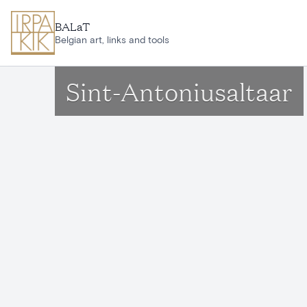
Ga naar hoofdinhoud
BALaT
Belgian art, links and tools
Sint-Antoniusaltaar