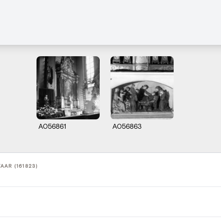
A056861
A056863
AAR (161823)