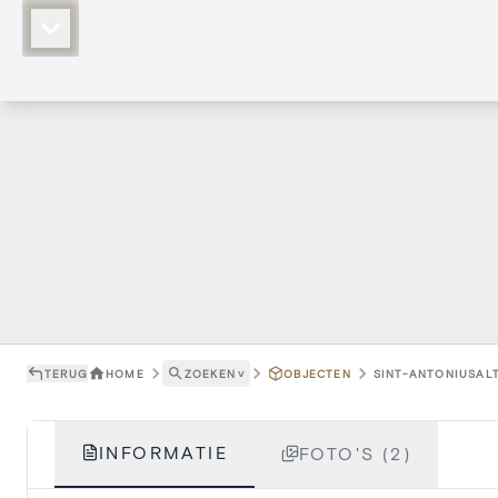
TERUG
HOME
ZOEKEN
˅
OBJECTEN
SINT-ANTONIUSALT
INFORMATIE
FOTO'S (2)