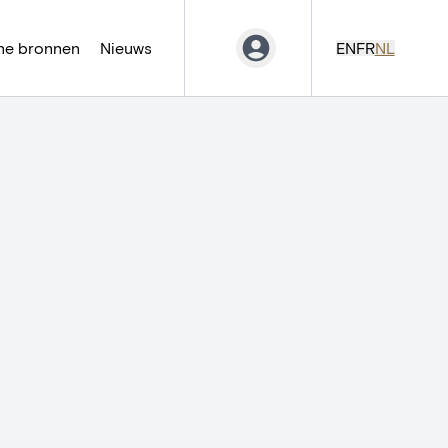
ne bronnen
Nieuws
EN
FR
NL