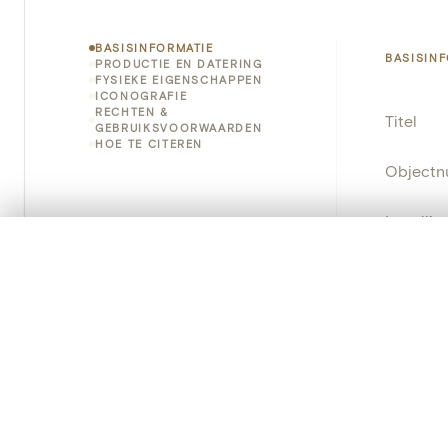
BASISINFORMATIE
BASISIN
PRODUCTIE EN DATERING
FYSIEKE EIGENSCHAPPEN
ICONOGRAFIE
RECHTEN &
Titel
GEBRUIKSVOORWAARDEN
HOE TE CITEREN
Object
Instellin
0/50 foto's
VERGELIJKINGSSET
Locatie
Zet je afbeeldingen naast elkaar, gelaagd of me
Je kunt deze set altijd opnieuw openen via “Mijn set” in 
Standpla
Je vergelijki
Object
Persisten
Alles wissen