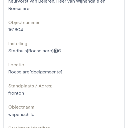
Keurvorst van Beieren, Heer van Wijnendale en
Roeselare
Objectnummer
161804
Instelling
Stadhuis[Roeselaere]
Locatie
Roeselare[deelgemeente]
Standplaats / Adres:
fronton
Objectnaam
wapenschild
Persistent identifier