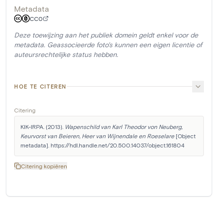
Metadata
CC0
Deze toewijzing aan het publiek domein geldt enkel voor de
metadata. Geassocieerde foto's kunnen een eigen licentie of
auteursrechtelijke status hebben.
HOE TE CITEREN
Citering
KIK-IRPA. (2013). 
Wapenschild van Karl Theodor von Neuberg, 
Keurvorst van Beieren, Heer van Wijnendale en Roeselare
 [Object 
metadata]. https://hdl.handle.net/20.500.14037/object.161804
Citering kopiëren