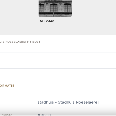
A065143
UIS[ROESELAERE] (161803)
FORMATIE
stadhuis - Stadhuis[Roeselaere]
nummer
161803