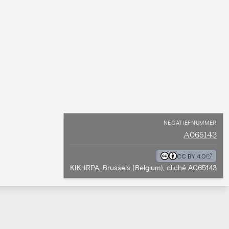
NEGATIEFNUMMER
A065143
CC BY 4.0
KIK-IRPA, Brussels (Belgium), cliché A065143