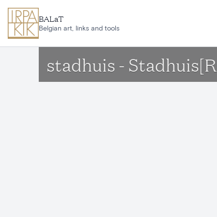
Ga naar hoofdinhoud
BALaT
Belgian art, links and tools
stadhuis - Stadhuis[