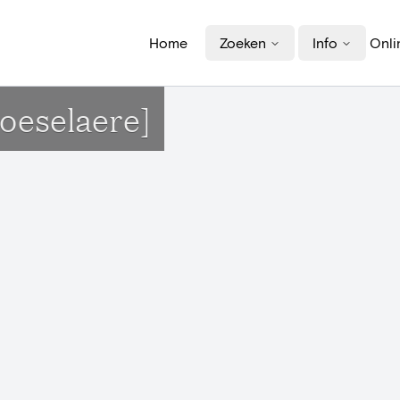
Home
Zoeken
Info
Onli
Roeselaere]