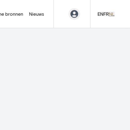
ne bronnen
Nieuws
EN
FR
NL