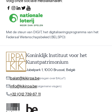
Volg onze sociale mediakanalen:
Met de steun van DIGIT, het digitaliseringsprogramma van het
Federaal Wetenschapsbeleid (BELSPO)
Koninklijk Instituut voor het
Kunstpatrimonium
Jubelpark 1, 1000 Brussel, België
balat@kikirpa.be
(vragen over BALaT)
info@kikirpa.be
(algemene vragen)
+32 (0)2 739 67 11