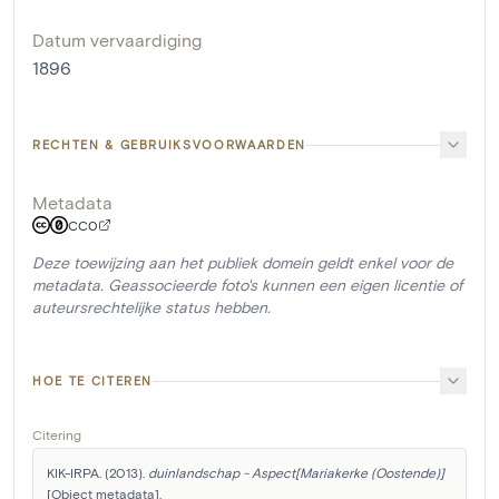
Datum vervaardiging
1896
RECHTEN & GEBRUIKSVOORWAARDEN
Metadata
CC0
Deze toewijzing aan het publiek domein geldt enkel voor de
metadata. Geassocieerde foto's kunnen een eigen licentie of
auteursrechtelijke status hebben.
HOE TE CITEREN
Citering
KIK-IRPA. (2013). 
duinlandschap - Aspect[Mariakerke (Oostende)]
[Object metadata]. 