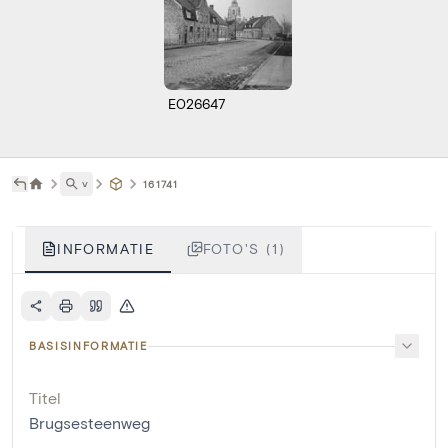
E026647
˅
161741
INFORMATIE
FOTO'S (1)
BASISINFORMATIE
Titel
Brugsesteenweg