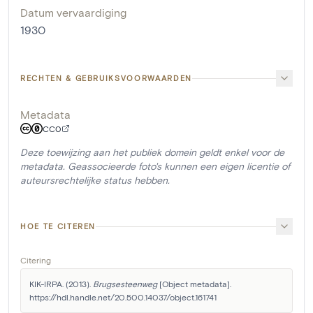
Datum vervaardiging
1930
RECHTEN & GEBRUIKSVOORWAARDEN
Metadata
CC0
Deze toewijzing aan het publiek domein geldt enkel voor de
metadata. Geassocieerde foto's kunnen een eigen licentie of
auteursrechtelijke status hebben.
HOE TE CITEREN
Citering
KIK-IRPA. (2013). 
Brugsesteenweg
 [Object metadata]. 
https://hdl.handle.net/20.500.14037/object.161741