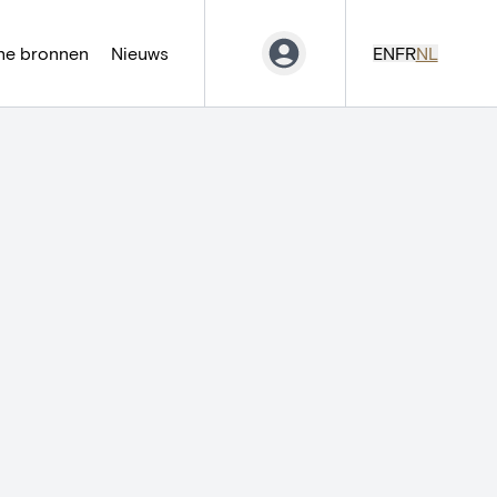
ne bronnen
Nieuws
EN
FR
NL