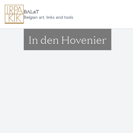
Ga naar hoofdinhoud
BALaT
Belgian art, links and tools
In den Hovenier