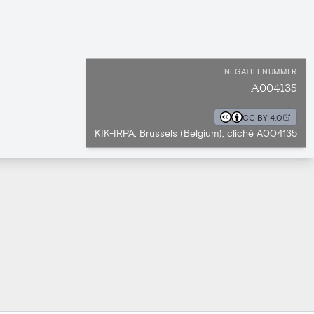
NEGATIEFNUMMER
A004135
CC BY 4.0
KIK-IRPA, Brussels (Belgium), cliché A004135