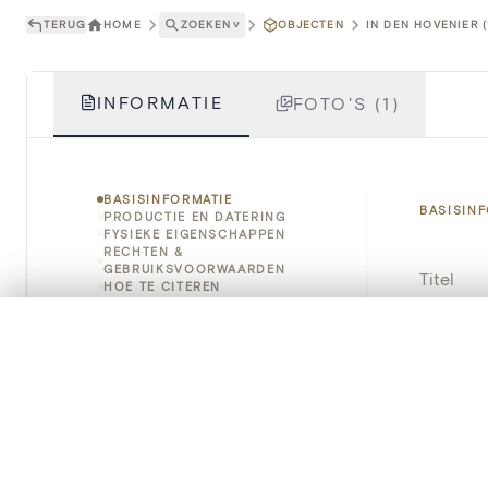
TERUG
HOME
ZOEKEN
˅
OBJECTEN
IN DEN HOVENIER (
INFORMATIE
FOTO'S (1)
BASISINFORMATIE
BASISIN
PRODUCTIE EN DATERING
FYSIEKE EIGENSCHAPPEN
RECHTEN &
GEBRUIKSVOORWAARDEN
Titel
HOE TE CITEREN
Object
0/50 foto's
VERGELIJKINGSSET
Zet je afbeeldingen naast elkaar, gelaagd of me
Instellin
Je kunt deze set altijd opnieuw openen via “Mijn set” in 
Locatie
Je vergelijki