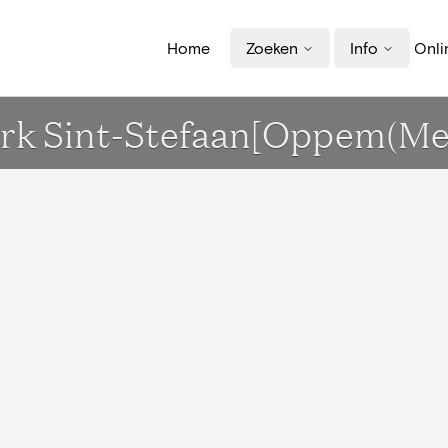
Home
Zoeken
Info
Onli
rk Sint-Stefaan[Oppem(Mei