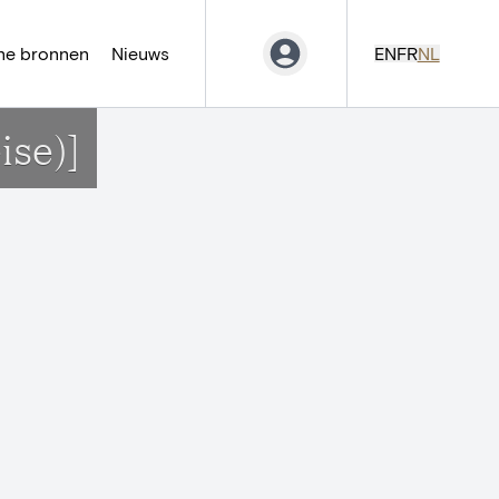
ne bronnen
Nieuws
EN
FR
NL
se)]