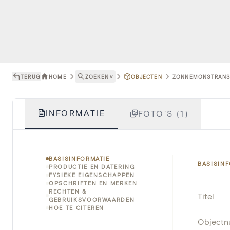
TERUG
HOME
ZOEKEN
˅
OBJECTEN
ZONNEMONSTRANS -
INFORMATIE
FOTO'S (1)
BASISINFORMATIE
BASISIN
PRODUCTIE EN DATERING
FYSIEKE EIGENSCHAPPEN
OPSCHRIFTEN EN MERKEN
RECHTEN &
Titel
GEBRUIKSVOORWAARDEN
HOE TE CITEREN
Object