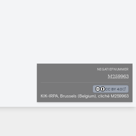
NEGATIEFNUMMER
M259963
CC BY 4.0
KIK-IRPA, Brussels (Belgium), cliché M259963