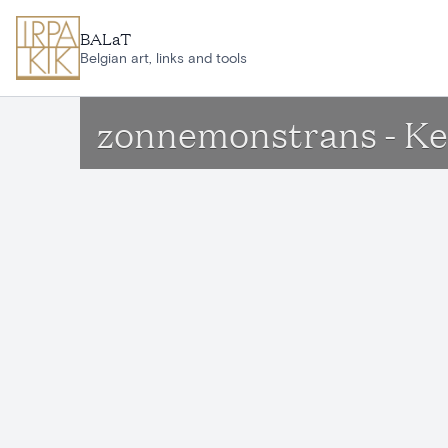
Ga naar hoofdinhoud
BALaT
Belgian art, links and tools
zonnemonstrans - Ke