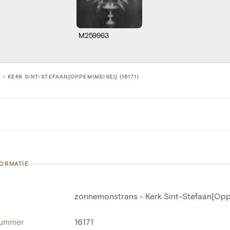
M259963
 KERK SINT-STEFAAN[OPPEM(MEISE)] (16171)
FORMATIE
zonnemonstrans - Kerk Sint-Stefaan[Op
nummer
16171