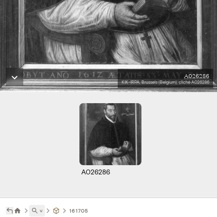
A026286
KIK-IRPA, Brussels (Belgium), cliché A026286
A026286
˅
161705