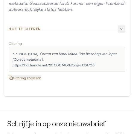
metadata. Geassocieerde foto's kunnen een eigen licentie of
auteursrechtelijke status hebben.
HOE TE CITEREN
Citering
KIK-IRPA. (2013). 
Portret van Karel Maes, 3de bisschop van Ieper
[Object metadata]. 
https://hdl.handle.net/20.500.14037/object.161705
Citering kopiëren
Schrijf je in op onze nieuwsbrief