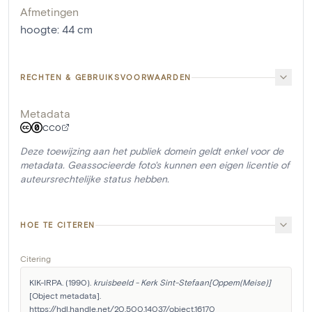
Afmetingen
hoogte
:
44
cm
RECHTEN & GEBRUIKSVOORWAARDEN
Metadata
CC0
Deze toewijzing aan het publiek domein geldt enkel voor de
metadata. Geassocieerde foto's kunnen een eigen licentie of
auteursrechtelijke status hebben.
HOE TE CITEREN
Citering
KIK-IRPA. (1990). 
kruisbeeld - Kerk Sint-Stefaan[Oppem(Meise)]
[Object metadata]. 
https://hdl.handle.net/20.500.14037/object.16170