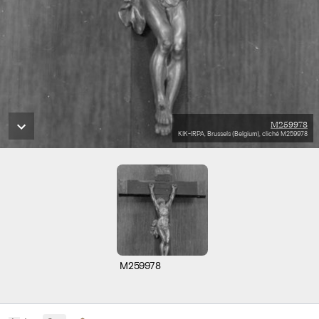
M259978
KIK-IRPA, Brussels (Belgium), cliché M259978
M259978