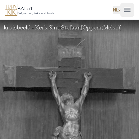
Ga naar hoofdinhoud
BALaT
NL
˅
Belgian art, links and tools
kruisbeeld - Kerk Sint-Stefaan[Oppem(Meise)]