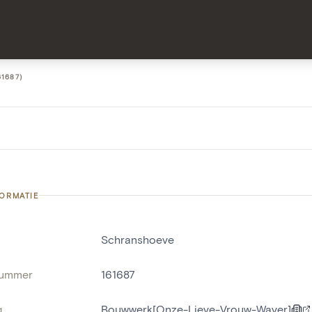
1687)
FORMATIE
Schranshoeve
nummer
161687
g
Bouwwerk[Onze-Lieve-Vrouw-Waver]