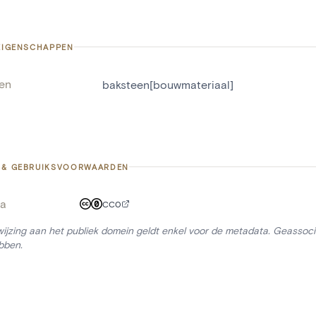
 EIGENSCHAPPEN
len
baksteen[bouwmateriaal]
 & GEBRUIKSVOORWAARDEN
a
CC0
ijzing aan het publiek domein geldt enkel voor de metadata. Geassocie
bben.