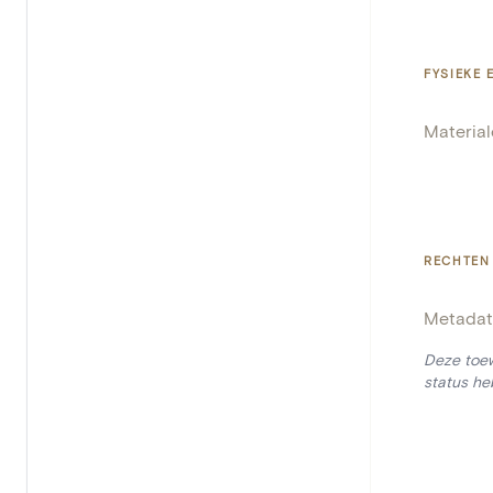
FYSIEKE
Materia
RECHTEN
Metadat
Deze toew
status he