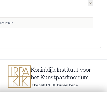
ect.161687
Koninklijk Instituut voor
het Kunstpatrimonium
Jubelpark 1, 1000 Brussel, België
balat@kikirpa.be
(vragen over BALaT)
info@kikirpa.be
(algemene vragen)