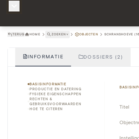
TERUG
HOME
ZOEKEN
˅
OBJECTEN
SCHRANSHOEVE (16
INFORMATIE
DOSSIERS (2)
BASISINFORMATIE
BASISIN
PRODUCTIE EN DATERING
FYSIEKE EIGENSCHAPPEN
RECHTEN &
GEBRUIKSVOORWAARDEN
Titel
HOE TE CITEREN
Object
Instellin