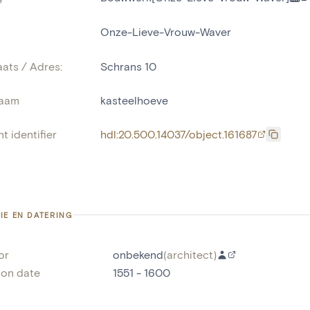
Onze-Lieve-Vrouw-Waver
ats / Adres:
Schrans 10
naam
kasteelhoeve
t identifier
hdl:20.500.14037/object.161687
IE EN DATERING
or
onbekend
(
architect
)
ion date
1551 - 1600