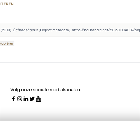
ITEREN
 (2013). 
Schranshoeve
 [Object metadata]. https://hdl.handle.net/20.500.14037/obj
 kopiëren
Volg onze sociale mediakanalen: