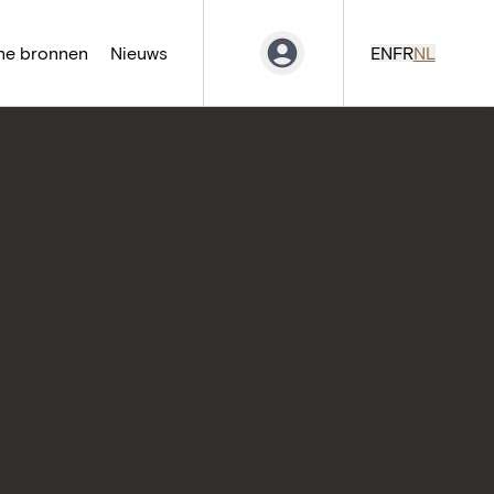
ne bronnen
Nieuws
EN
FR
NL