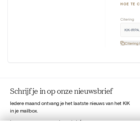
HOE TE C
Citering
KIK-IRPA.
Citering
Schrijf je in op onze nieuwsbrief
Iedere maand ontvang je het laatste nieuws van het KIK
in je mailbox.
Lees meer over onze nieuwsbrief
0/50 foto's
VERGELIJKINGSSET