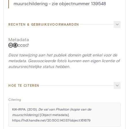
muurschildering - zie objectnummer 139548
RECHTEN & GEBRUIKSVOORWAARDEN
Metadata
CC0
Deze toewijzing aan het publiek domein geldt enkel voor de
metadata. Geassocieerde foto's kunnen een eigen licentie of
auteursrechtelijke status hebben.
HOE TE CITEREN
Citering
KIK-IRPA. (2013). 
De val van Phaéton (kopie van de 
muurschildering)
 [Object metadata]. 
https://hdl.handle.net/20.500.14037/object.161679