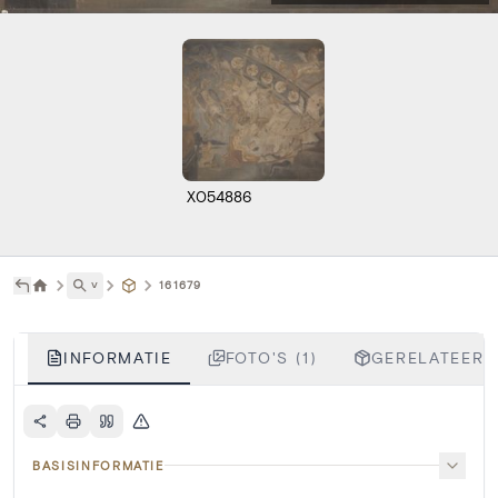
X054886
˅
161679
INFORMATIE
FOTO'S (1)
GERELATEERD
BASISINFORMATIE