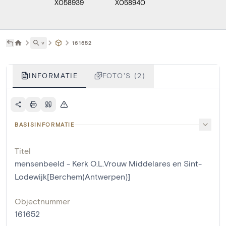
X058939
X058940
˅
161652
INFORMATIE
FOTO'S (2)
BASISINFORMATIE
Titel
mensenbeeld - Kerk O.L.Vrouw Middelares en Sint-
Lodewijk[Berchem(Antwerpen)]
Objectnummer
161652