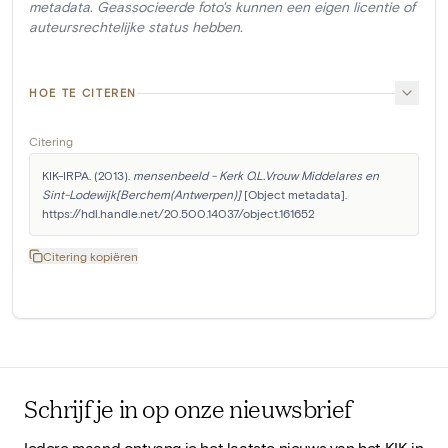
metadata. Geassocieerde foto's kunnen een eigen licentie of
auteursrechtelijke status hebben.
HOE TE CITEREN
Citering
KIK-IRPA. (2013). 
mensenbeeld - Kerk O.L.Vrouw Middelares en 
Sint-Lodewijk[Berchem(Antwerpen)]
 [Object metadata]. 
https://hdl.handle.net/20.500.14037/object.161652
Citering kopiëren
Schrijf je in op onze nieuwsbrief
Iedere maand ontvang je het laatste nieuws van het KIK in