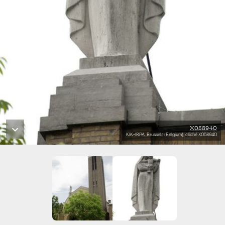
X058940
KIK-IRPA, Brussels (Belgium), cliché X058940