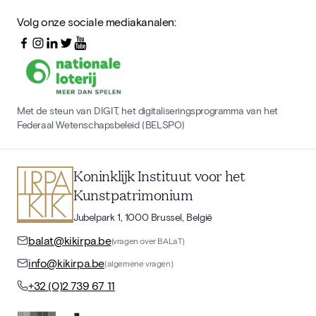
Volg onze sociale mediakanalen:
Met de steun van DIGIT, het digitaliseringsprogramma van het
Federaal Wetenschapsbeleid (BELSPO)
Koninklijk Instituut voor het
Kunstpatrimonium
Jubelpark 1, 1000 Brussel, België
balat@kikirpa.be
(vragen over BALaT)
info@kikirpa.be
(algemene vragen)
+32 (0)2 739 67 11