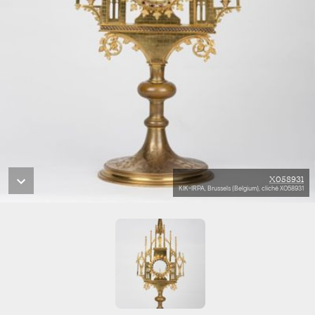
X058931
KIK-IRPA, Brussels (Belgium), cliché X058931