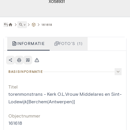
X058931
˅
161618
INFORMATIE
FOTO'S (1)
BASISINFORMATIE
Titel
torenmonstrans - Kerk O.L.Vrouw Middelares en Sint-
Lodewijk[Berchem(Antwerpen)]
Objectnummer
161618