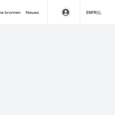
ne bronnen
Nieuws
EN
FR
NL