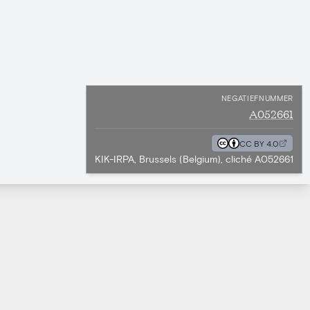
NEGATIEFNUMMER
A052661
CC BY 4.0
KIK-IRPA, Brussels (Belgium), cliché A052661