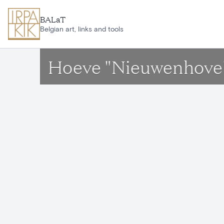
Ga naar hoofdinhoud
BALaT
Belgian art, links and tools
Hoeve "Nieuwenhove