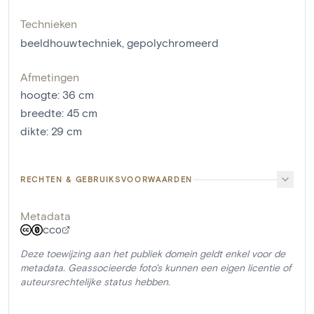
Technieken
beeldhouwtechniek
,
gepolychromeerd
Afmetingen
hoogte
:
36
cm
breedte
:
45
cm
dikte
:
29
cm
RECHTEN & GEBRUIKSVOORWAARDEN
Metadata
CC0
Deze toewijzing aan het publiek domein geldt enkel voor de
metadata. Geassocieerde foto's kunnen een eigen licentie of
auteursrechtelijke status hebben.