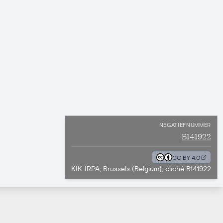
NEGATIEFNUMMER
B141922
CC BY 4.0
KIK-IRPA, Brussels (Belgium), cliché B141922