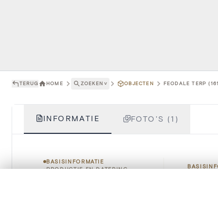
TERUG
HOME
ZOEKEN
˅
OBJECTEN
FEODALE TERP (16
INFORMATIE
FOTO'S (1)
BASISINFORMATIE
BASISIN
PRODUCTIE EN DATERING
RECHTEN &
0/50 foto's
GEBRUIKSVOORWAARDEN
VERGELIJKINGSSET
HOE TE CITEREN
Titel
Zet je afbeeldingen naast elkaar, gelaagd of me
Je kunt deze set altijd opnieuw openen via “Mijn set” in 