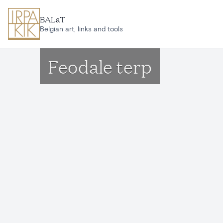
Ga naar hoofdinhoud
BALaT
Belgian art, links and tools
Feodale terp