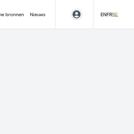
ne bronnen
Nieuws
EN
FR
NL