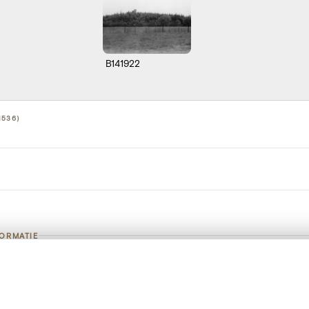
B141922
1536)
FORMATIE
Feodale terp
t een schuifbalk om ze te vergelijken — met gesynchroniseerd zoomen 
het menu.