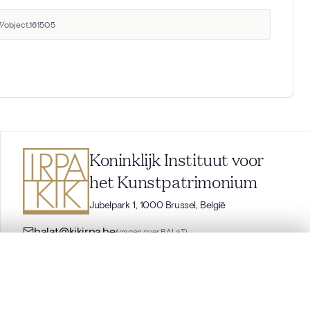
7/object.161505
Koninklijk Instituut voor
het Kunstpatrimonium
Jubelpark 1, 1000 Brussel, België
balat@kikirpa.be
(vragen over BALaT)
info@kikirpa.be
(algemene vragen)
+32 (0)2 739 67 11
en verschuiven.