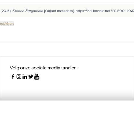
 (2013). 
Stenen Bergmolen
 [Object metadata]. https://hdl.handle.net/20.500.1403
 kopiëren
Volg onze sociale mediakanalen:
t een schuifbalk om ze te vergelijken — met gesynchroniseerd zoomen 
het menu.