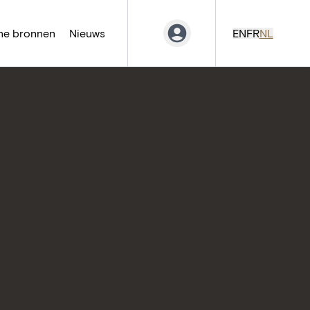
ne bronnen
Nieuws
EN
FR
NL