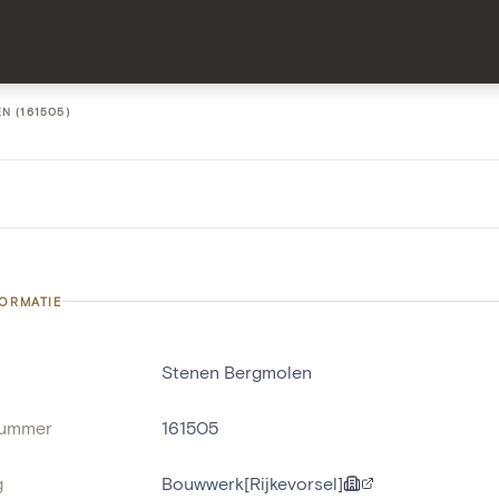
 (161505)
FORMATIE
Stenen Bergmolen
nummer
161505
g
Bouwwerk[Rijkevorsel]