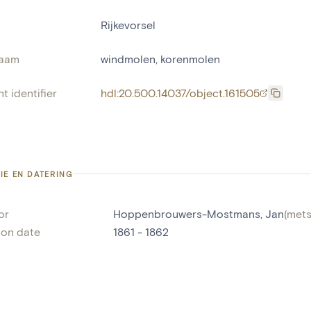
Rijkevorsel
naam
windmolen
,
korenmolen
t identifier
hdl:20.500.14037/object.161505
IE EN DATERING
or
Hoppenbrouwers-Mostmans, Jan
(
mets
ion date
1861 - 1862