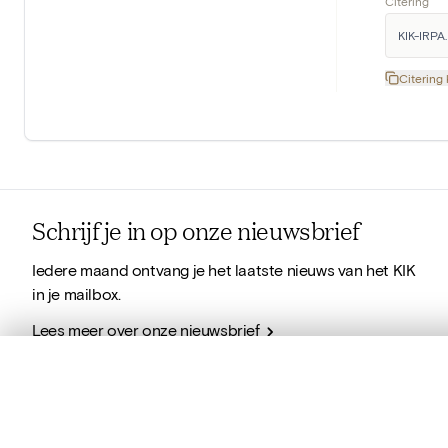
Citering
KIK-IRPA.
Citering
Schrijf je in op onze nieuwsbrief
Iedere maand ontvang je het laatste nieuws van het KIK
in je mailbox.
Lees meer over onze nieuwsbrief
0/50 foto's
VERGELIJKINGSSET
Auteursrecht
Zet je afbeeldingen naast elkaar, gelaagd of me
Je kunt deze set altijd opnieuw openen via “Mijn set” in 