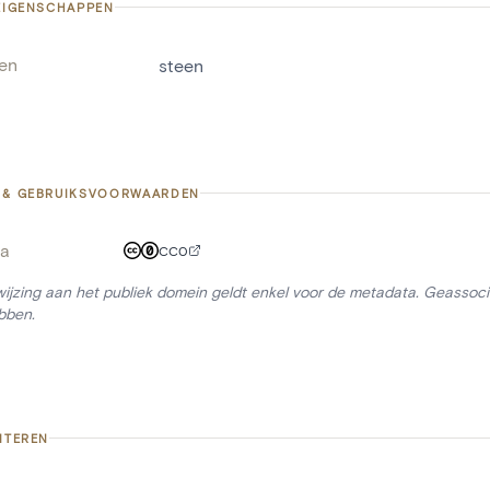
 EIGENSCHAPPEN
len
steen
 & GEBRUIKSVOORWAARDEN
a
CC0
ijzing aan het publiek domein geldt enkel voor de metadata. Geassocie
bben.
ITEREN