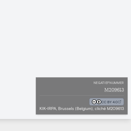
NEGATIEFNUMMER
M209613
CC BY 4.0
KIK-IRPA, Brussels (Belgium), cliché M209613