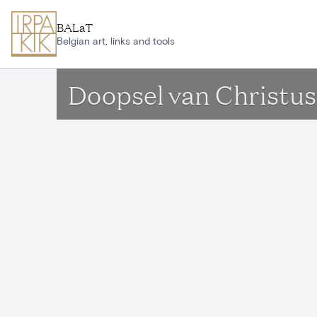
Ga naar hoofdinhoud
BALaT
Belgian art, links and tools
Doopsel van Christus