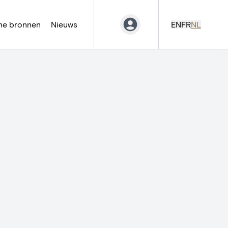
ne bronnen
Nieuws
EN
FR
NL