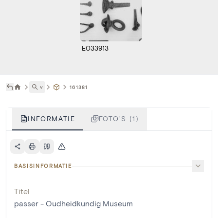
E033913
˅
161381
INFORMATIE
FOTO'S (1)
BASISINFORMATIE
Titel
passer - Oudheidkundig Museum