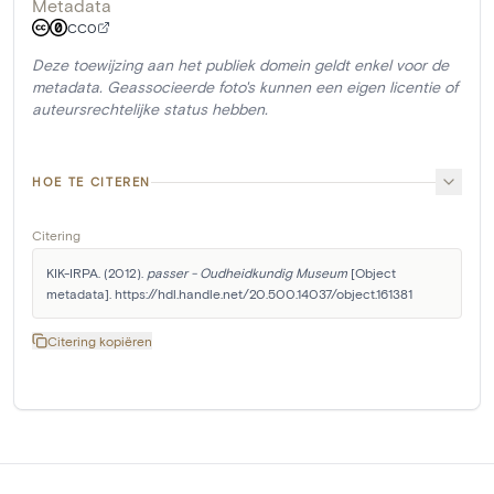
Metadata
CC0
Deze toewijzing aan het publiek domein geldt enkel voor de
metadata. Geassocieerde foto's kunnen een eigen licentie of
auteursrechtelijke status hebben.
HOE TE CITEREN
Citering
KIK-IRPA. (2012). 
passer - Oudheidkundig Museum
 [Object 
metadata]. https://hdl.handle.net/20.500.14037/object.161381
Citering kopiëren