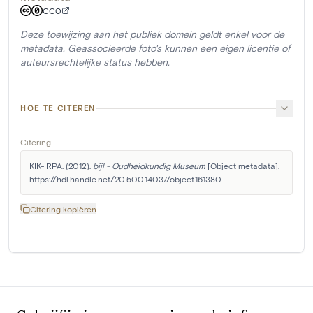
CC0
Deze toewijzing aan het publiek domein geldt enkel voor de
metadata. Geassocieerde foto's kunnen een eigen licentie of
auteursrechtelijke status hebben.
HOE TE CITEREN
Citering
KIK-IRPA. (2012). 
bijl - Oudheidkundig Museum
 [Object metadata]. 
https://hdl.handle.net/20.500.14037/object.161380
Citering kopiëren