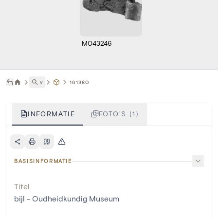
M043246
˅
161380
INFORMATIE
FOTO'S (1)
BASISINFORMATIE
Titel
bijl - Oudheidkundig Museum