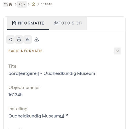
˅
161345
INFORMATIE
FOTO'S (1)
BASISINFORMATIE
Titel
bord[eetgerei] - Oudheidkundig Museum
Objectnummer
161345
Instelling
Oudheidkundig Museum