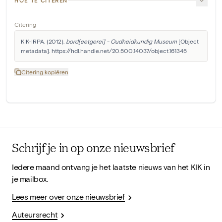
HOE TE CITEREN
Citering
KIK-IRPA. (2012). 
bord[eetgerei] - Oudheidkundig Museum
 [Object 
metadata]. https://hdl.handle.net/20.500.14037/object.161345
Citering kopiëren
Schrijf je in op onze nieuwsbrief
Iedere maand ontvang je het laatste nieuws van het KIK in
je mailbox.
Lees meer over onze nieuwsbrief
Auteursrecht