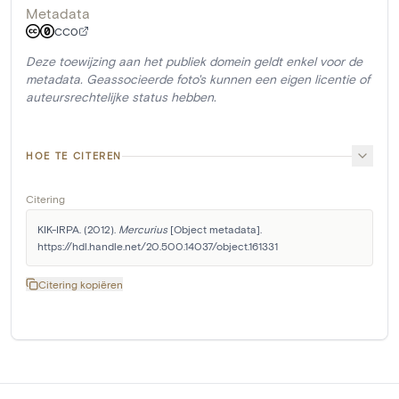
Metadata
CC0
Deze toewijzing aan het publiek domein geldt enkel voor de
metadata. Geassocieerde foto's kunnen een eigen licentie of
auteursrechtelijke status hebben.
HOE TE CITEREN
Citering
KIK-IRPA. (2012). 
Mercurius
 [Object metadata]. 
https://hdl.handle.net/20.500.14037/object.161331
Citering kopiëren