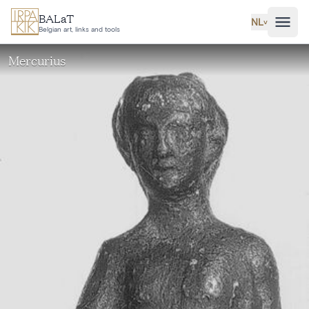
Ga naar hoofdinhoud
BALaT
NL
˅
Belgian art, links and tools
Mercurius