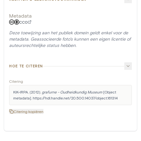
Metadata
CC0
Deze toewijzing aan het publiek domein geldt enkel voor de
metadata. Geassocieerde foto's kunnen een eigen licentie of
auteursrechtelijke status hebben.
HOE TE CITEREN
Citering
KIK-IRPA. (2012). 
grafurne - Oudheidkundig Museum
 [Object 
metadata]. https://hdl.handle.net/20.500.14037/object.161314
Citering kopiëren