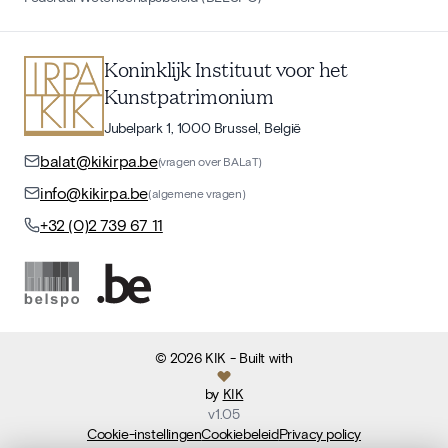
Koninklijk Instituut voor het
Kunstpatrimonium
Jubelpark 1, 1000 Brussel, België
balat@kikirpa.be
(vragen over BALaT)
info@kikirpa.be
(algemene vragen)
+32 (0)2 739 67 11
©
2026
KIK
- Built with
by
KIK
v
1.05
Cookie-instellingen
Cookiebeleid
Privacy policy