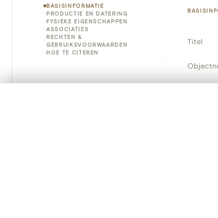
BASISINFORMATIE
BASISIN
PRODUCTIE EN DATERING
FYSIEKE EIGENSCHAPPEN
ASSOCIATIES
RECHTEN &
Titel
GEBRUIKSVOORWAARDEN
HOE TE CITEREN
Object
Instellin
0/50 foto's
VERGELIJKINGSSET
Locatie
Zet je afbeeldingen naast elkaar, gelaagd of me
Je kunt deze set altijd opnieuw openen via “Mijn set” in 
Object
Je vergelijki
Persisten
Alles wissen