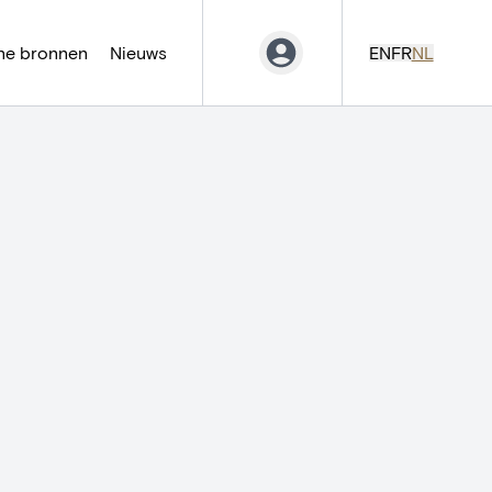
ne bronnen
Nieuws
EN
FR
NL