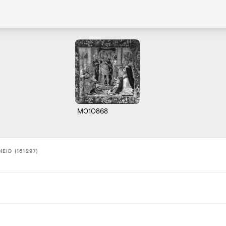
M010868
EID (161297)