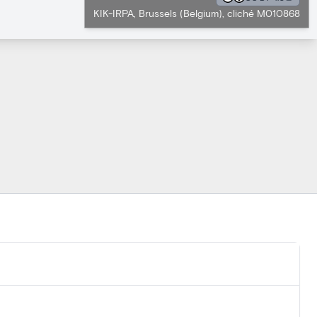
KIK-IRPA, Brussels (Belgium), cliché M010868