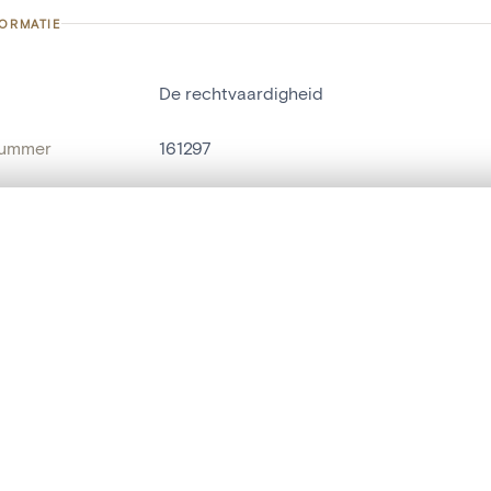
FORMATIE
De rechtvaardigheid
nummer
161297
g
De Wit, Gaspard[verzameling]
Mechelen[deelgemeente]
t een schuifbalk om ze te vergelijken — met gesynchroniseerd zoomen 
het menu.
naam
wandtapijt
ngsset is leeg. Voeg foto's toe vanuit zoekresultaten of detailpagina's o
t identifier
hdl:20.500.14037/object.161297