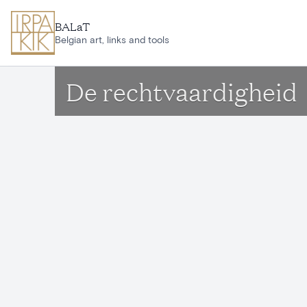
Ga naar hoofdinhoud
BALaT
Belgian art, links and tools
De rechtvaardigheid