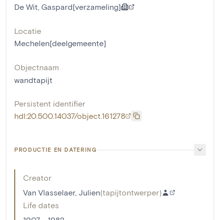
De Wit, Gaspard[verzameling]
Locatie
Mechelen[deelgemeente]
Objectnaam
wandtapijt
Persistent identifier
hdl:20.500.14037/object.161278
PRODUCTIE EN DATERING
Creator
Van Vlasselaer, Julien
(
tapijtontwerper
)
Life dates
1907 - 1982