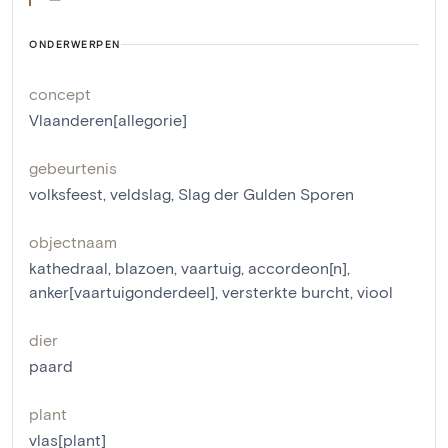
ONDERWERPEN
concept
Vlaanderen[allegorie]
gebeurtenis
volksfeest
,
veldslag
,
Slag der Gulden Sporen
objectnaam
kathedraal
,
blazoen
,
vaartuig
,
accordeon[n]
,
anker[vaartuigonderdeel]
,
versterkte burcht
,
viool
dier
paard
plant
vlas[plant]