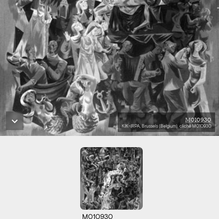
M010930
KIK-IRPA, Brussels (Belgium), cliché M010930
M010930