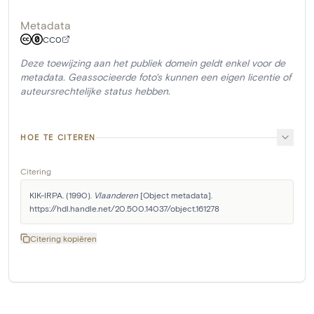
Metadata
CC0
Deze toewijzing aan het publiek domein geldt enkel voor de
metadata. Geassocieerde foto's kunnen een eigen licentie of
auteursrechtelijke status hebben.
HOE TE CITEREN
Citering
KIK-IRPA. (1990). 
Vlaanderen
 [Object metadata]. 
https://hdl.handle.net/20.500.14037/object.161278
Citering kopiëren