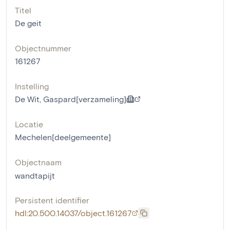
Titel
De geit
Objectnummer
161267
Instelling
De Wit, Gaspard[verzameling]
Locatie
Mechelen[deelgemeente]
Objectnaam
wandtapijt
Persistent identifier
hdl:20.500.14037/object.161267