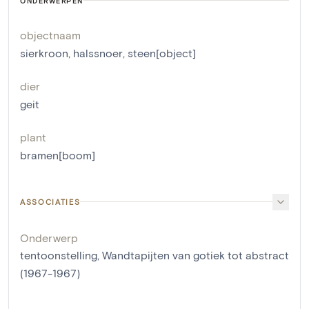
ONDERWERPEN
objectnaam
sierkroon
,
halssnoer
,
steen[object]
dier
geit
plant
bramen[boom]
ASSOCIATIES
Onderwerp
tentoonstelling, Wandtapijten van gotiek tot abstract
(1967-1967)