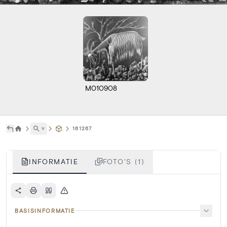
M010908
˅
161267
INFORMATIE
FOTO'S (1)
BASISINFORMATIE