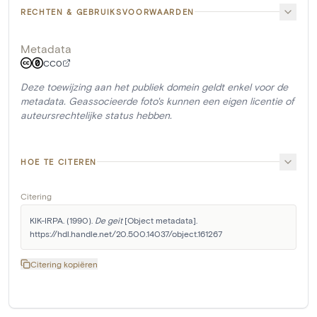
RECHTEN & GEBRUIKSVOORWAARDEN
Metadata
CC0
Deze toewijzing aan het publiek domein geldt enkel voor de
metadata. Geassocieerde foto's kunnen een eigen licentie of
auteursrechtelijke status hebben.
HOE TE CITEREN
Citering
KIK-IRPA. (1990). 
De geit
 [Object metadata]. 
https://hdl.handle.net/20.500.14037/object.161267
Citering kopiëren