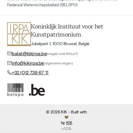
Federaal Wetenschapsbeleid (BELSPO)
Koninklijk Instituut voor het
Kunstpatrimonium
Jubelpark 1, 1000 Brussel, België
balat@kikirpa.be
(vragen over BALaT)
info@kikirpa.be
(algemene vragen)
+32 (0)2 739 67 11
©
2026
KIK
- Built with
by
KIK
v
1.05