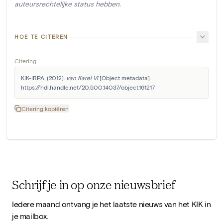
auteursrechtelijke status hebben.
HOE TE CITEREN
Citering
KIK-IRPA. (2012). 
van Karel VI
 [Object metadata]. 
https://hdl.handle.net/20.500.14037/object.161217
Citering kopiëren
Schrijf je in op onze nieuwsbrief
Iedere maand ontvang je het laatste nieuws van het KIK in
je mailbox.