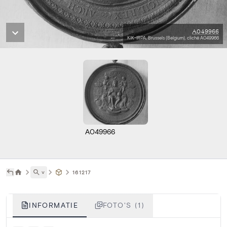
A049966
KIK-IRPA, Brussels (Belgium), cliché A049966
A049966
˅
161217
INFORMATIE
FOTO'S (1)