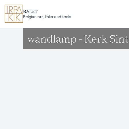
Ga naar hoofdinhoud
BALaT
Belgian art, links and tools
wandlamp - Kerk Sint