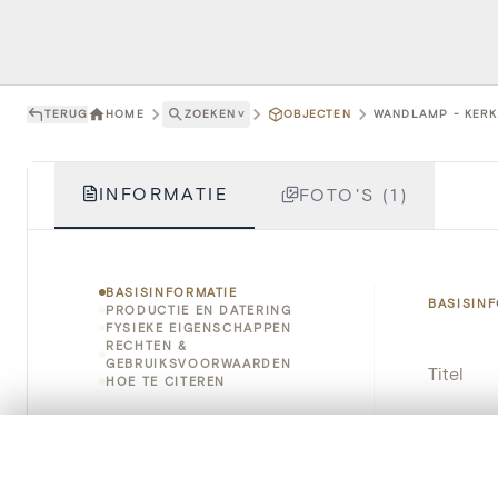
TERUG
HOME
ZOEKEN
˅
OBJECTEN
WANDLAMP - KERK 
INFORMATIE
FOTO'S (1)
BASISINFORMATIE
BASISIN
PRODUCTIE EN DATERING
FYSIEKE EIGENSCHAPPEN
RECHTEN &
GEBRUIKSVOORWAARDEN
Titel
HOE TE CITEREN
Object
0/50 foto's
VERGELIJKINGSSET
Instellin
Zet je afbeeldingen naast elkaar, gelaagd of me