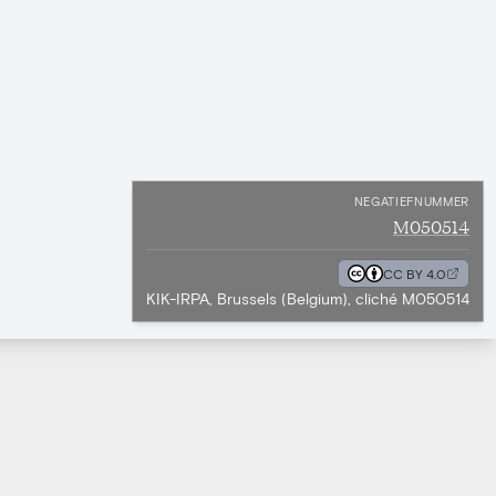
NEGATIEFNUMMER
M050514
CC BY 4.0
KIK-IRPA, Brussels (Belgium), cliché M050514