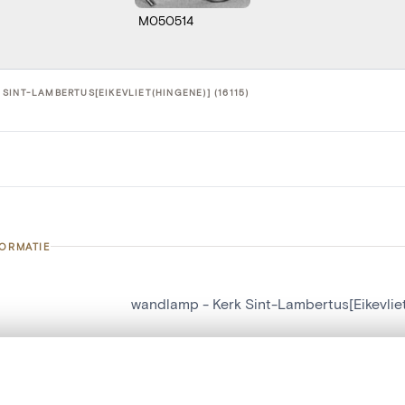
M050514
SINT-LAMBERTUS[EIKEVLIET(HINGENE)] (16115)
FORMATIE
wandlamp - Kerk Sint-Lambertus[Eikevlie
nummer
16115
g
Kerk Sint-Lambertus[Eikevliet(Hingene)]
t een schuifbalk om ze te vergelijken — met gesynchroniseerd zoomen 