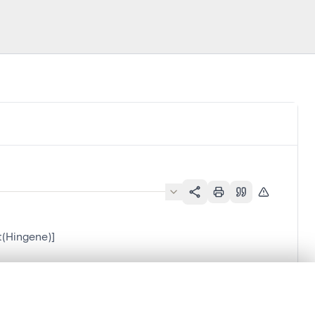
t(Hingene)]
en verschuiven.