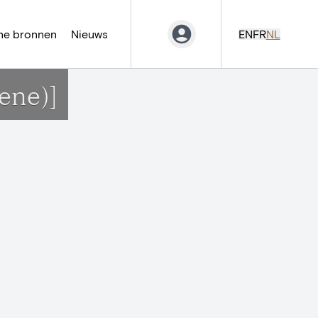
ne bronnen
Nieuws
EN
FR
NL
ene)]