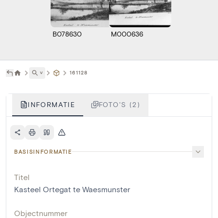
B078630
M000636
˅
161128
INFORMATIE
FOTO'S (2)
BASISINFORMATIE
Titel
Kasteel Ortegat te Waesmunster
Objectnummer