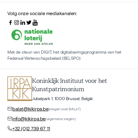
Volg onze sociale mediakanalen:
Met de steun van DIGIT, het digitaliseringsprogramma van het
Federaal Wetenschapsbeleid (BELSPO)
Koninklijk Instituut voor het
Kunstpatrimonium
Jubelpark 1, 1000 Brussel, België
balat@kikirpa.be
(vragen over BALaT)
info@kikirpa.be
(algemene vragen)
+32 (0)2 739 67 11