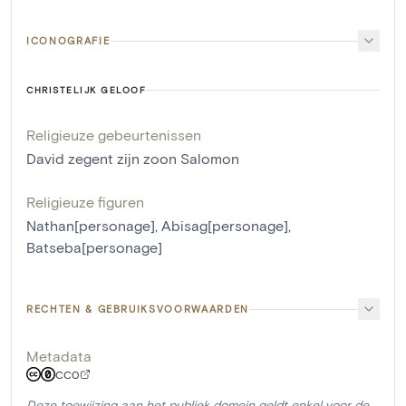
ICONOGRAFIE
CHRISTELIJK GELOOF
Religieuze gebeurtenissen
David zegent zijn zoon Salomon
Religieuze figuren
Nathan[personage]
,
Abisag[personage]
,
Batseba[personage]
RECHTEN & GEBRUIKSVOORWAARDEN
Metadata
CC0
Deze toewijzing aan het publiek domein geldt enkel voor de