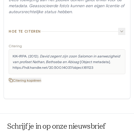
metadata. Geassocieerde foto's kunnen een eigen licentie of
auteursrechtelijke status hebben.
HOE TE CITEREN
Citering
KIK-IRPA. (2012). 
David zegent zijn zoon Salomon in aanwezigheid 
van profeet Nathan, Bethseba en Abisag
 [Object metadata]. 
https://hdl.handle.net/20.500.14037/object.161123
Citering kopiëren
Schrijf je in op onze nieuwsbrief