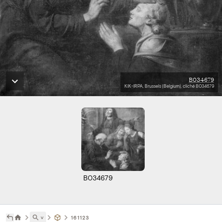
B034679
KIK-IRPA, Brussels (Belgium), cliché B034679
B034679
˅
161123