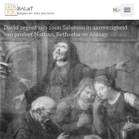
Ga naar hoofdinhoud
BALaT
NL
˅
Belgian art, links and tools
David zegent zijn zoon Salomon in aanwezigheid
van profeet Nathan, Bethseba en Abisag