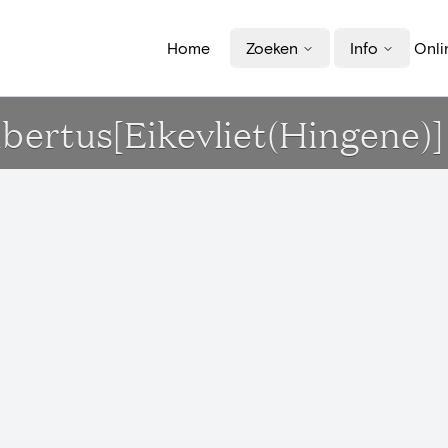
Home
Zoeken
Info
Onli
mbertus[Eikevliet(Hingene)]