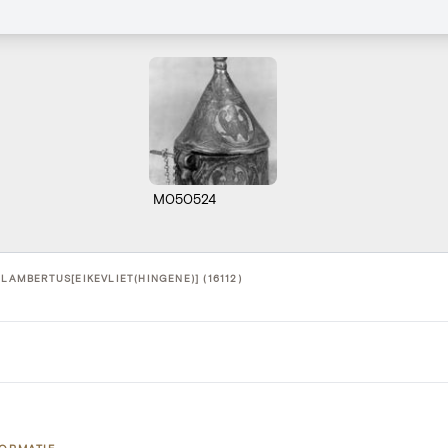
M050524
-LAMBERTUS[EIKEVLIET(HINGENE)] (16112)