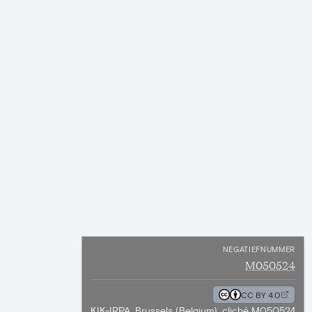
NEGATIEFNUMMER
M050524
CC BY 4.0
KIK-IRPA, Brussels (Belgium), cliché M050524