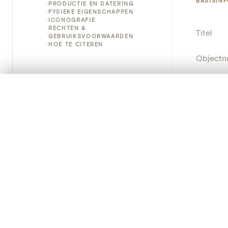
BASISIN
PRODUCTIE EN DATERING
FYSIEKE EIGENSCHAPPEN
ICONOGRAFIE
RECHTEN &
Titel
GEBRUIKSVOORWAARDEN
HOE TE CITEREN
Object
Instellin
0/50 foto's
VERGELIJKINGSSET
Zet je afbeeldingen naast elkaar, gelaagd of me
Locatie
Je kunt deze set altijd opnieuw openen via “Mijn set” in 
Object
Je vergelijki
Persisten
Alles wissen
PRODUCT