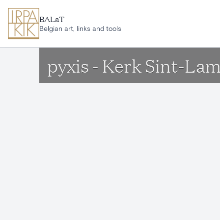
Ga naar hoofdinhoud
BALaT
Belgian art, links and tools
pyxis - Kerk Sint-La