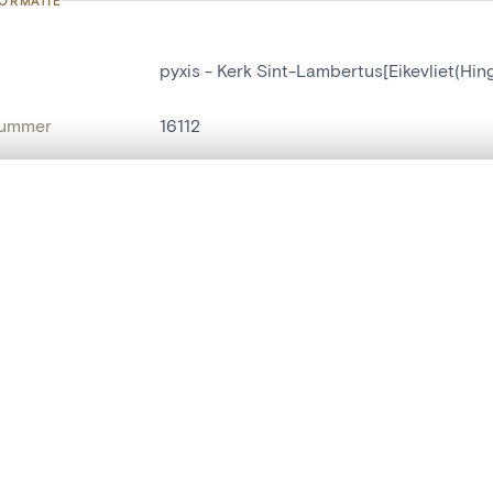
FORMATIE
pyxis - Kerk Sint-Lambertus[Eikevliet(Hin
nummer
16112
g
Kerk Sint-Lambertus[Eikevliet(Hingene)]
t een schuifbalk om ze te vergelijken — met gesynchroniseerd zoomen 
Hingene
het menu.
naam
pyxis
ngsset is leeg. Voeg foto's toe vanuit zoekresultaten of detailpagina's o
t identifier
hdl:20.500.14037/object.16112
IE EN DATERING