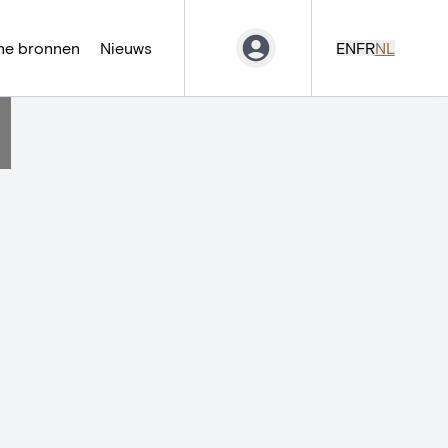
ne bronnen
Nieuws
EN
FR
NL