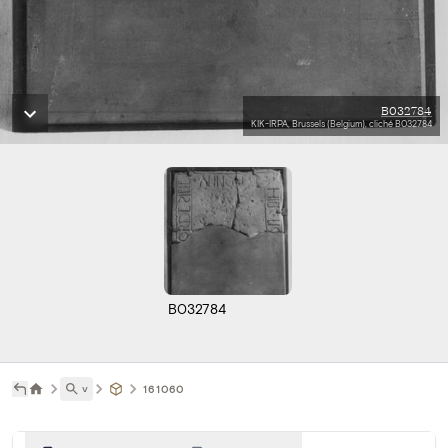
B032784
KIK-IRPA, Brussels (Belgium), cliché B032784
B032784
˅
161060