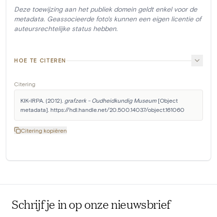
Deze toewijzing aan het publiek domein geldt enkel voor de
metadata. Geassocieerde foto's kunnen een eigen licentie of
auteursrechtelijke status hebben.
HOE TE CITEREN
Citering
KIK-IRPA. (2012). 
grafzerk - Oudheidkundig Museum
 [Object 
metadata]. https://hdl.handle.net/20.500.14037/object.161060
Citering kopiëren
Schrijf je in op onze nieuwsbrief