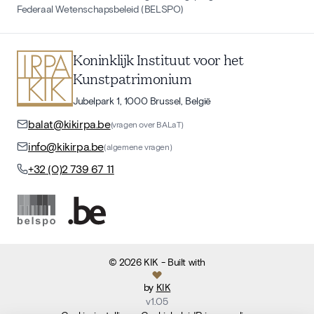
Federaal Wetenschapsbeleid (BELSPO)
Koninklijk Instituut voor het
Kunstpatrimonium
Jubelpark 1, 1000 Brussel, België
balat@kikirpa.be
(vragen over BALaT)
info@kikirpa.be
(algemene vragen)
+32 (0)2 739 67 11
©
2026
KIK
- Built with
by
KIK
v
1.05