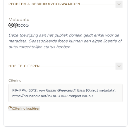
RECHTEN & GEBRUIKSVOORWAARDEN
Metadata
CC0
Deze toewijzing aan het publiek domein geldt enkel voor de
metadata. Geassocieerde foto's kunnen een eigen licentie of
auteursrechtelijke status hebben.
HOE TE CITEREN
Citering
KIK-IRPA. (2012). 
van Ridder Gheeraerdt Triest
 [Object metadata]. 
https://hdl.handle.net/20.500.14037/object.161059
Citering kopiëren