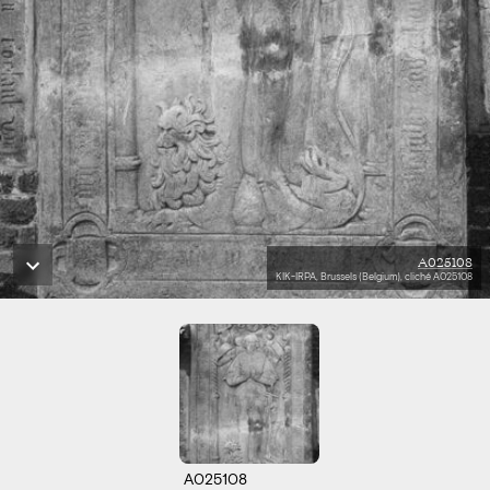
A025108
KIK-IRPA, Brussels (Belgium), cliché A025108
A025108