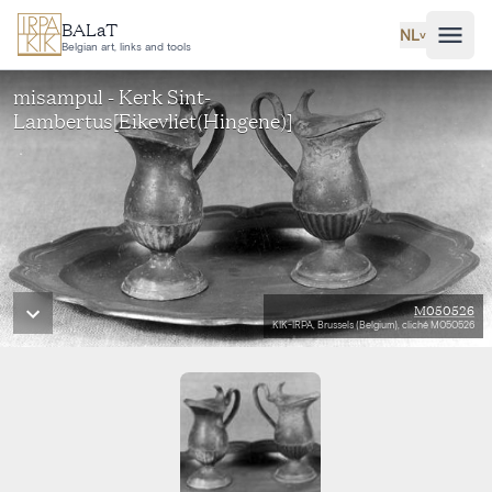
Ga naar hoofdinhoud
BALaT
NL
˅
Belgian art, links and tools
misampul - Kerk Sint-
Lambertus[Eikevliet(Hingene)]
M050526
KIK-IRPA, Brussels (Belgium), cliché M050526