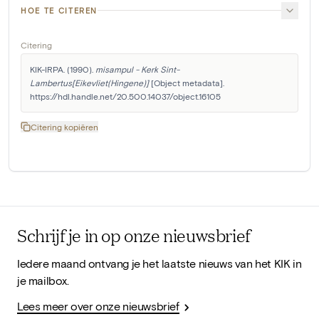
HOE TE CITEREN
Citering
KIK-IRPA. (1990). 
misampul - Kerk Sint-
Lambertus[Eikevliet(Hingene)]
 [Object metadata]. 
https://hdl.handle.net/20.500.14037/object.16105
Citering kopiëren
Schrijf je in op onze nieuwsbrief
Iedere maand ontvang je het laatste nieuws van het KIK in
je mailbox.
Lees meer over onze nieuwsbrief