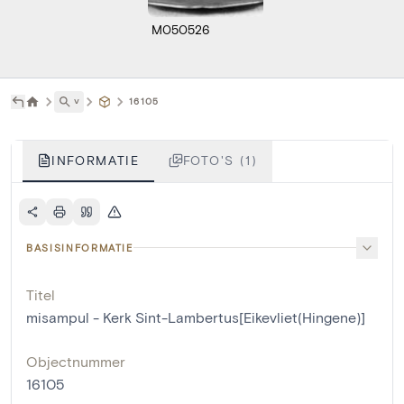
M050526
˅
16105
INFORMATIE
FOTO'S (1)
BASISINFORMATIE
Titel
misampul - Kerk Sint-Lambertus[Eikevliet(Hingene)]
Objectnummer
16105