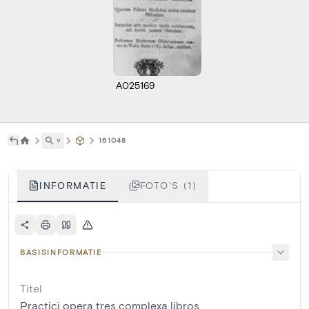
A025169
˅
161048
INFORMATIE
FOTO'S (1)
BASISINFORMATIE
Titel
Practici opera tres complexa libros