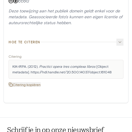
CC0
Deze toewijzing aan het publiek domein geldt enkel voor de
metadata. Geassocieerde foto's kunnen een eigen licentie of
auteursrechtelijke status hebben.
HOE TE CITEREN
Citering
KIK-IRPA. (2012). 
Practici opera tres complexa libros
 [Object 
metadata]. https://hdl.handle.net/20.500.14037/object.161048
Citering kopiëren
Schrijf je in op onze nieuwsbrief