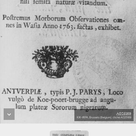
A025169
KIK-IRPA, Brussels (Belgium), cliché A025169