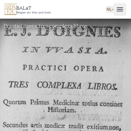
Ga naar hoofdinhoud
BALaT
NL
˅
Belgian art, links and tools
Practici opera tres complexa libros